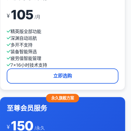
105
¥
/月
精英版全部功能
深渊自动巡航
多开不支持
装备智能筛选
疲劳值智能管理
7×16小时技术支持
立即选购
永久旗舰方案
至尊会员服务
150
¥
/永久